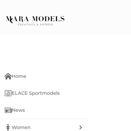
Home
ELACE Sportmodels
News
Women