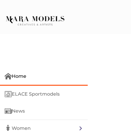
Home
ELACE Sportmodels
News
Women