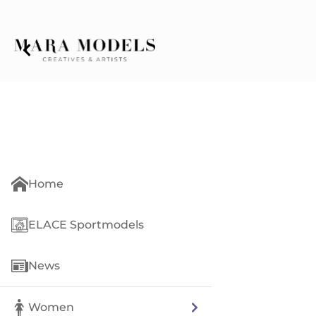
Home
ELACE Sportmodels
News
Women