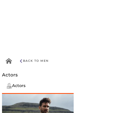
Go
BACK TO MEN
to
home
Actors
menu
Actors