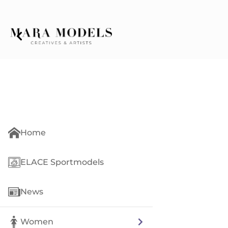
Home
ELACE Sportmodels
News
Women