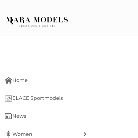
Home
ELACE Sportmodels
News
Women