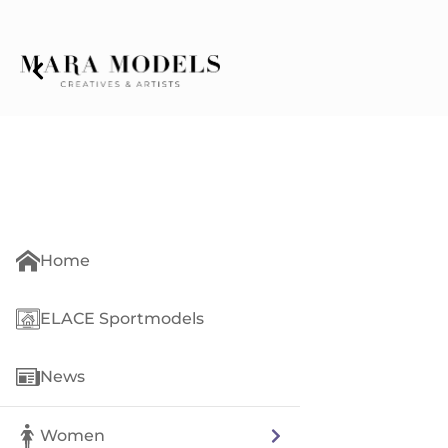
Home
ELACE Sportmodels
News
Women