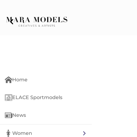
Home
ELACE Sportmodels
News
Women