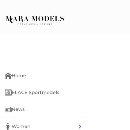
Home
ELACE Sportmodels
News
Women