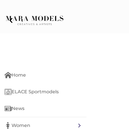
Home
ELACE Sportmodels
News
Women