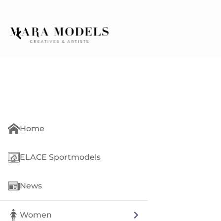
Home
ELACE Sportmodels
News
Women