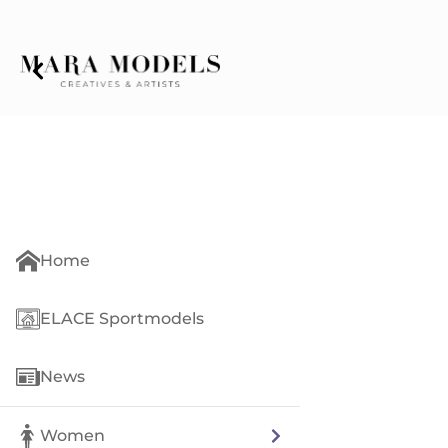
Home
ELACE Sportmodels
News
Women