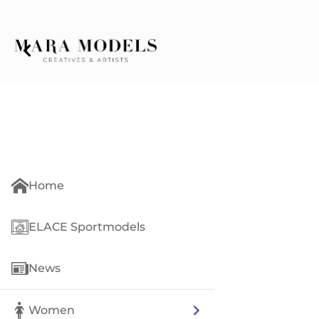
Home
ELACE Sportmodels
News
Women