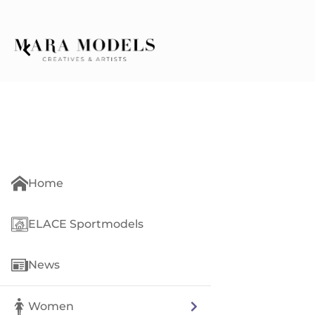
Home
ELACE Sportmodels
News
Women