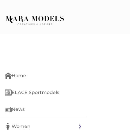
Home
ELACE Sportmodels
News
Women