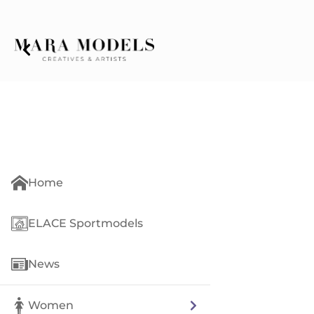
Home
ELACE Sportmodels
News
Women