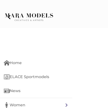
Home
ELACE Sportmodels
News
Women