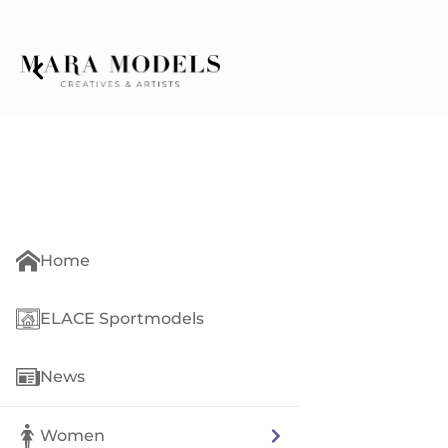
Home
ELACE Sportmodels
News
Women