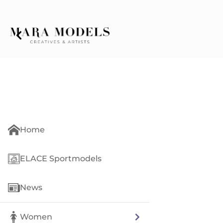
Home
ELACE Sportmodels
News
Women