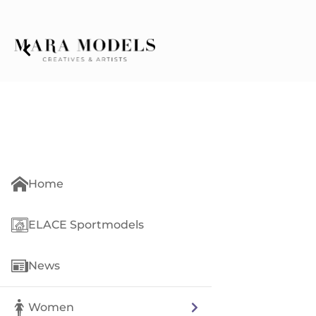
Home
ELACE Sportmodels
News
Women