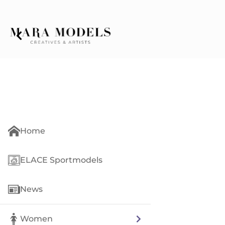
Home
ELACE Sportmodels
News
Women