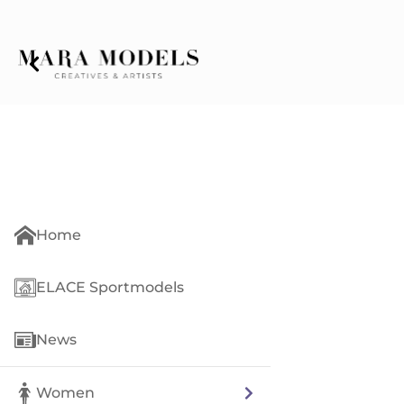
Home
ELACE Sportmodels
News
Women