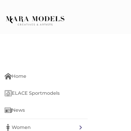
Home
ELACE Sportmodels
News
Women