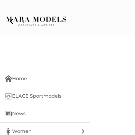
Home
ELACE Sportmodels
News
Women