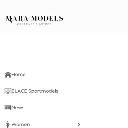
Home
ELACE Sportmodels
News
Women