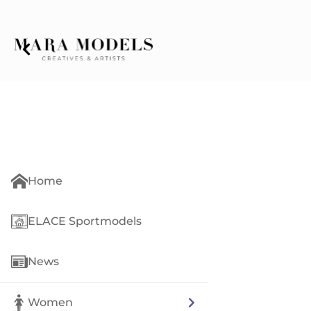
Home
ELACE Sportmodels
News
Women