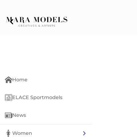
Home
ELACE Sportmodels
News
Women