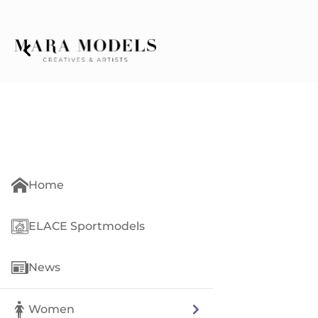
Home
ELACE Sportmodels
News
Women