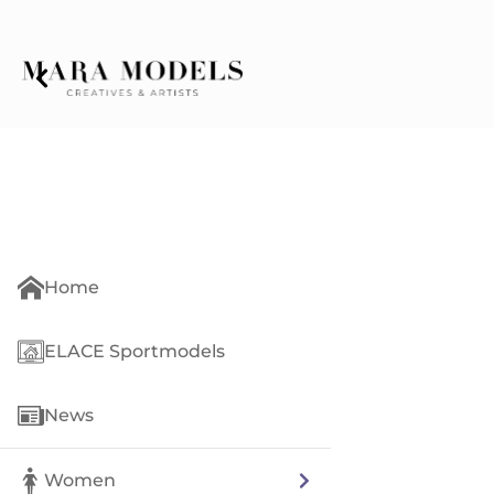
Home
ELACE Sportmodels
News
Women