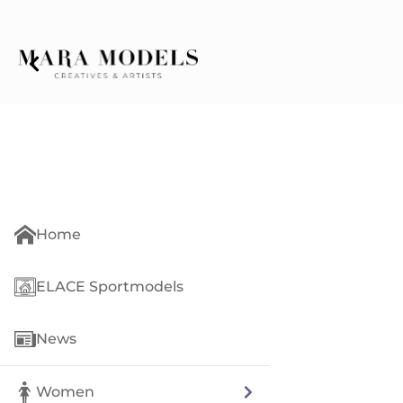
Home
ELACE Sportmodels
News
Women