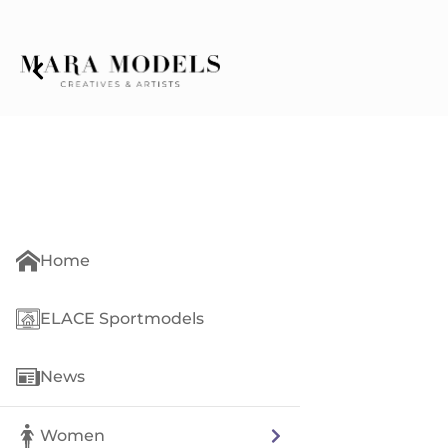
Home
ELACE Sportmodels
News
Women