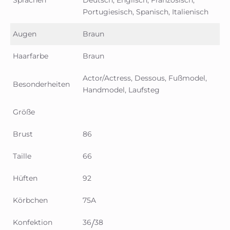
Sprachen
Deutsch, Englisch, Französisch,
Portugiesisch, Spanisch, Italienisch
Augen
Braun
Haarfarbe
Braun
Actor/Actress, Dessous, Fußmodel,
Besonderheiten
Handmodel, Laufsteg
Größe
Brust
86
Taille
66
Hüften
92
Körbchen
75A
Konfektion
36
38
/