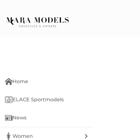
Home
ELACE Sportmodels
News
Women