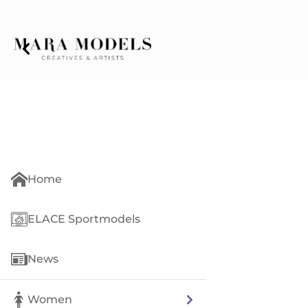
Home
ELACE Sportmodels
News
Women