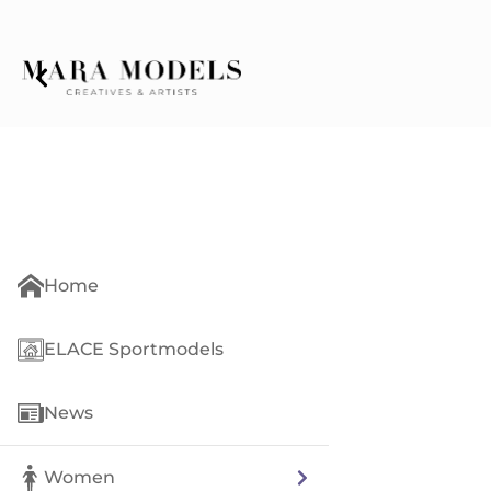
Home
ELACE Sportmodels
News
Women