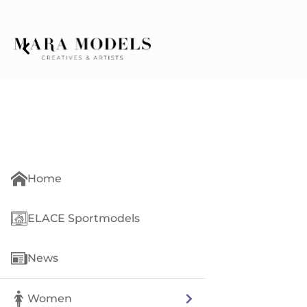
Home
ELACE Sportmodels
News
Women