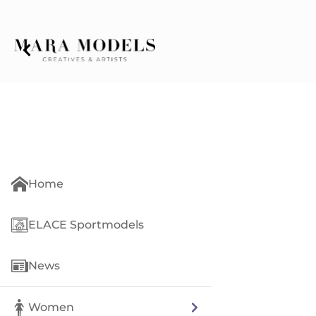
Home
ELACE Sportmodels
News
Women