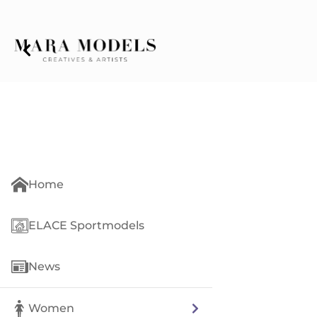
Home
ELACE Sportmodels
News
Women