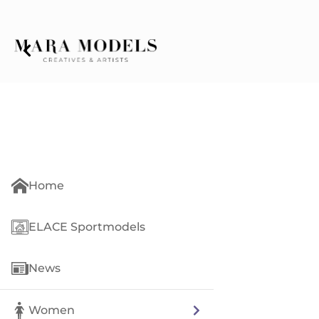
Home
ELACE Sportmodels
News
Women