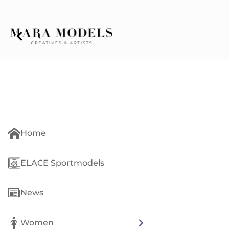
Home
ELACE Sportmodels
News
Women