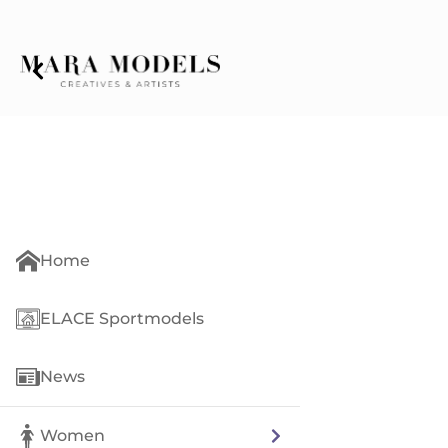
Home
ELACE Sportmodels
News
Women