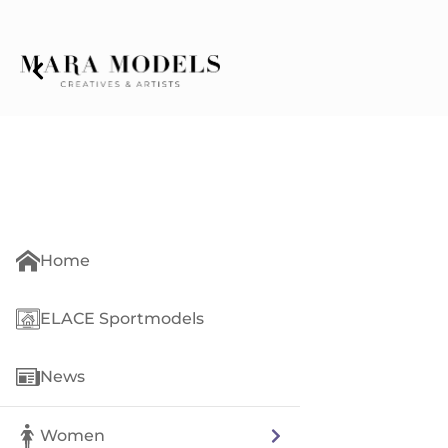
Home
ELACE Sportmodels
News
Women