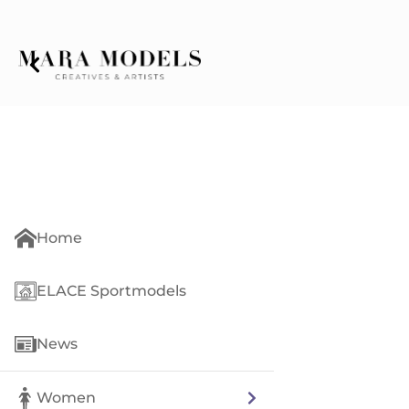
Home
ELACE Sportmodels
News
Women