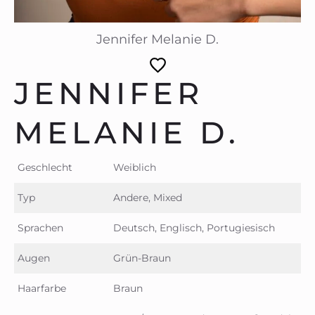
Jennifer Melanie D.
JENNIFER
MELANIE D.
Geschlecht
Weiblich
Typ
Andere, Mixed
Sprachen
Deutsch, Englisch, Portugiesisch
Augen
Grün-Braun
Haarfarbe
Braun
Actor/Actress, Bodyparts, Fußmodel,
Besonderheiten
Handmodel, Laufsteg, Sprecher/in