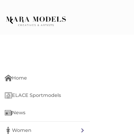
Home
ELACE Sportmodels
News
Women