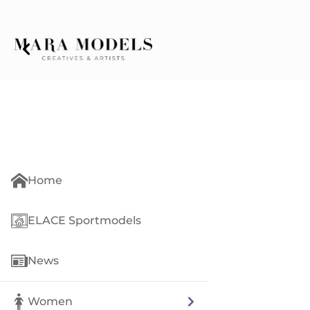
Home
ELACE Sportmodels
News
Women