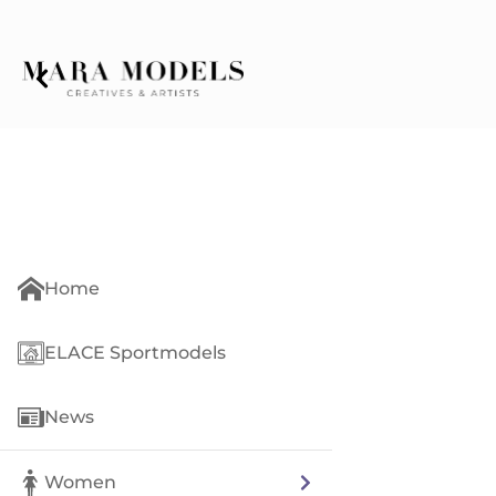
Home
ELACE Sportmodels
News
Women