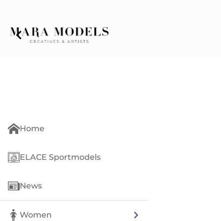
Home
ELACE Sportmodels
News
Women