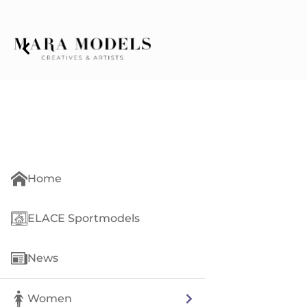
Home
ELACE Sportmodels
News
Women