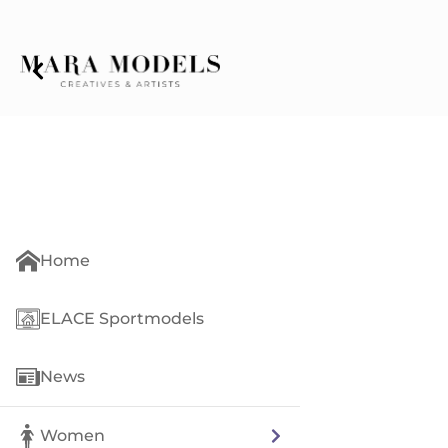
Home
ELACE Sportmodels
News
Women