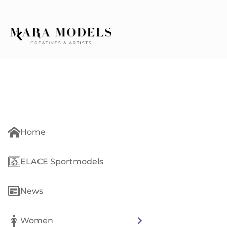
Home
ELACE Sportmodels
News
Women